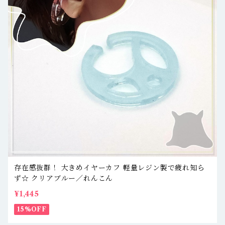
存在感抜群！ 大きめイヤーカフ 軽量レジン製で疲れ知ら
ず☆ クリアブルー／れんこん
¥1,445
15%OFF