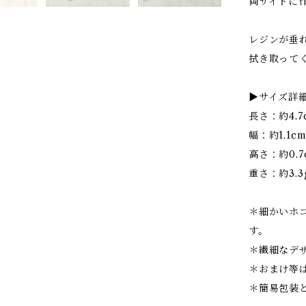
両サイドに
レジンが垂
拭き取って
▶サイズ詳
長さ：約4.7
幅：約1.1c
高さ：約0.7
重さ：約3.3
＊細かいホ
す。
＊繊細なデ
＊おまけ等
＊簡易包装