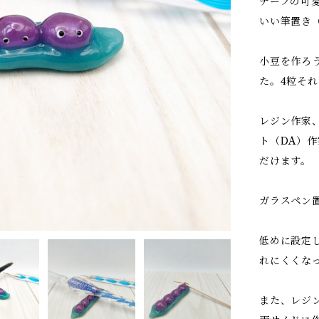
チーフの可
いい筆置き
小豆を作ろ
た。4粒そ
レジン作家
ト（DA）
だけます。
ガラスペン
低めに設定
れにくくな
また、レジ