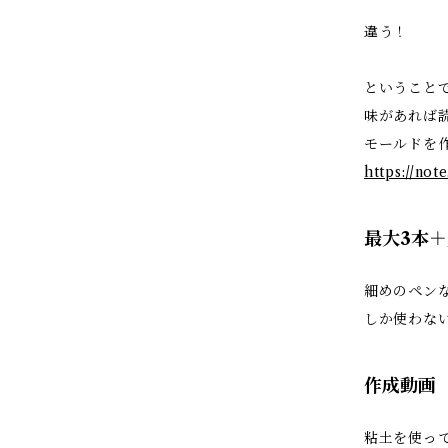
違う！
ということで
味があれば
モールドを
https://no
最大3本
細めのペン
しか使わな
作成動画
粘土を使っ