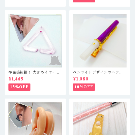
存在感抜群！ 大きめイヤーカ
ペンライトデザインのヘアク
フ 軽量レジン製で疲れ知らず
リップ キンブレ 紫 推し
¥1,445
¥1,080
☆ クリアピンク／三角形
活
（大）
15%OFF
10%OFF