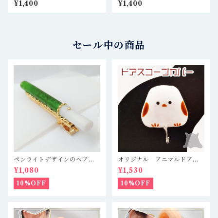
¥1,400
¥1,400
カラー ＊ レジン作家、粘土
粘土作家、ハンドメイド作
作家、ハンドメイド作家、DA
家、DA作家さんなどへ
作家さんなどへ
セール中の商品
ペンライトデザインのヘアク
オリジナル アニマルドアス
リップ キンブレ 緑 推し
コープカバー【シマエナガ】
¥1,080
¥1,530
活
10%OFF
10%OFF