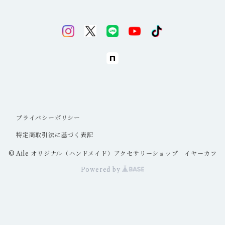
五角形
ヘアアクセサリー
ドアスコープ
れんこん
キーホルダー
シャーク
ディフューザー
ハート
筆置き
プライバシーポリシー
丸（サークル）
クリップ
特定商取引法に基づく表記
三角（トライアングル）
© Aile オリジナル（ハンドメイド）アクセサリーショップ イヤーカフ
トレーディングカード・チェキホルダー
Powered by
星（スター）
アンブレラチャーム
六角形