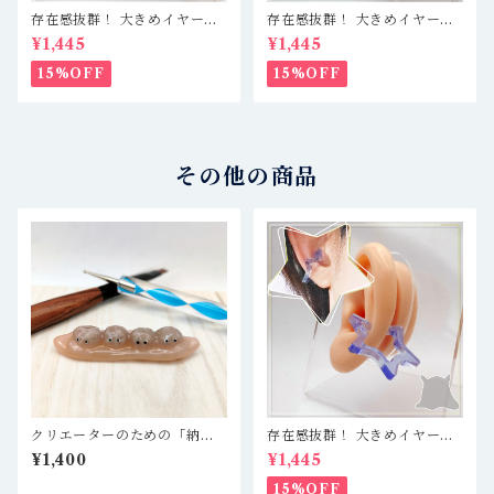
存在感抜群！ 大きめイヤーカ
存在感抜群！ 大きめイヤーカ
フ 軽量レジン製で疲れ知らず
フ 軽量レジン製で疲れ知らず
¥1,445
¥1,445
☆ クリアブルーブラック／シ
☆ クリア／仕切あり五角形
ャーク
15%OFF
15%OFF
その他の商品
クリエーターのための「納豆
存在感抜群！ 大きめイヤーカ
の筆置き」 ＊ レジン作家、
フ 軽量レジン製で疲れ知らず
¥1,400
¥1,445
粘土作家、ハンドメイド作
☆ クリアブルー／星
家、DA作家さんなどへ
15%OFF