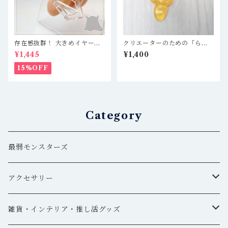
存在感抜群！ 大きめイヤーカ
クリエーターのための「らっ
フ 軽量レジン製で疲れ知らず
この筆置き」イエロー 黄色
¥1,445
¥1,400
☆ クリア／五角形
＊ レジン作家、粘土作家、ハ
ンドメイド作家、DA作家さん
15%OFF
などへ
Category
最弱モンスターズ
アクセサリー
イヤーカフ・ピアス
雑貨・インテリア・推し活グッズ