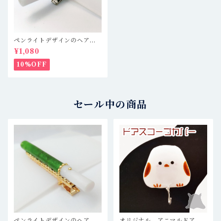
ペンライトデザインのヘアク
リップ キンブレ 水色 推
¥1,080
し活
10%OFF
セール中の商品
ペンライトデザインのヘアク
オリジナル アニマルドアス