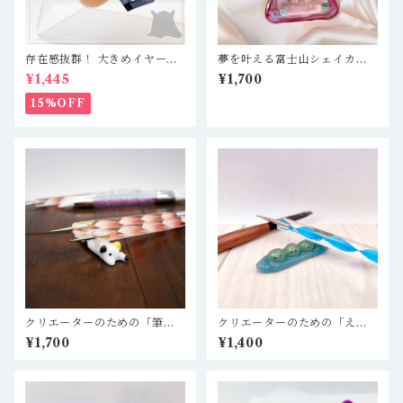
存在感抜群！ 大きめイヤーカ
夢を叶える富士山シェイカー
フ 軽量レジン製で疲れ知らず
キーホルダー★LUCKY DAR
¥1,445
¥1,700
☆ クリアブルーブラック／五
UMA付き
角形
15%OFF
クリエーターのための「筆置
クリエーターのための「えだ
き」三毛猫 レジン作家、粘土
まめの筆置き」 ＊ レジン
¥1,700
¥1,400
作家、ハンドメイド作家、DA
作家、粘土作家、ハンドメイ
作家さんなどへ
ド作家、DA作家さんなどへ