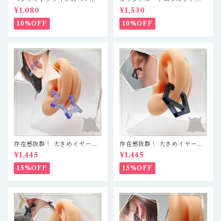
リップ キンブレ 緑 推し
コープカバー【シマエナガ】
¥1,080
¥1,530
活
10%OFF
10%OFF
存在感抜群！ 大きめイヤーカ
存在感抜群！ 大きめイヤーカ
フ 軽量レジン製で疲れ知らず
フ 軽量レジン製で疲れ知らず
¥1,445
¥1,445
☆ クリアブルー／星
☆ クリアブルーブラック／五
角形
15%OFF
15%OFF