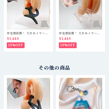
存在感抜群！ 大きめイヤーカ
存在感抜群！ 大きめイヤーカ
フ 軽量レジン製で疲れ知らず
フ 軽量レジン製で疲れ知らず
¥1,445
¥1,445
☆ クリアブルーブラック／シ
☆ クリア／仕切あり五角形
ャーク
15%OFF
15%OFF
その他の商品