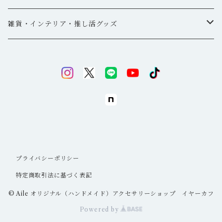
イヤーカフ・ピアス
雑貨・インテリア・推し活グッズ
五角形
ヘアアクセサリー
ドアスコープ
れんこん
キーホルダー
シャーク
ディフューザー
ハート
筆置き
プライバシーポリシー
丸（サークル）
クリップ
特定商取引法に基づく表記
三角（トライアングル）
© Aile オリジナル（ハンドメイド）アクセサリーショップ イヤーカフ
トレーディングカード・チェキホルダー
Powered by
星（スター）