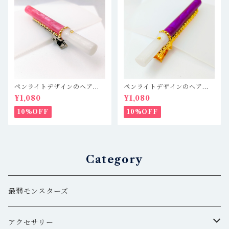
ペンライトデザインのヘアク
ペンライトデザインのヘアク
リップ キンブレ ピンク
リップ キンブレ 紫 推し
¥1,080
¥1,080
推し活
活
10%OFF
10%OFF
Category
最弱モンスターズ
アクセサリー