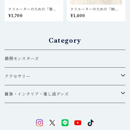
クリエーターのための「筆置
クリエーターのための「納豆
き」お花入クリア ホイップ
の筆置き」 ＊ レジン作家、
¥1,700
¥1,400
ケーキ パープル レジン作
粘土作家、ハンドメイド作
家、粘土作家、ハンドメイド
家、DA作家さんなどへ
作家、DA作家さんなどへ
Category
最弱モンスターズ
アクセサリー
イヤーカフ・ピアス
雑貨・インテリア・推し活グッズ
五角形
ヘアアクセサリー
ドアスコープ
れんこん
キーホルダー