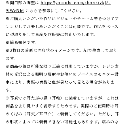
※開口部の調整は
https://youtube.com/shorts/vkJ5-
9iWvNM
こちらを参考にしてください。
※ご購入いただいた作品にビジューやチャーム等をつけてア
レンジしてお楽しみいただくことは可能です。作品をベース
に型取りをして量産及び販売は禁止いたします。
※簡易梱包です。
※2枚目の着画は同形状のイメージです。AIで生成しており
ます。
※商品の色は可能な限り正確に再現していますが、レジン素
材の光沢による照明の反射やお使いのデバイスのモニター設
定により、実際の商品と色が異なって見える場合がありま
す。
※写真では耳たぶの縁（耳輪）に装着していますが、これは
商品をより見やすく表示するためです。実際のご使用時は耳
のくぼみ（耳穴／耳甲介）に装着してください。ただし、耳
の形状によっては装着できない可能性もあります。痛みのな