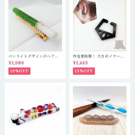
ペンライトデザインのヘアク
存在感抜群！ 大きめイヤーカ
リップ キンブレ 緑 推し
フ 軽量レジン製で疲れ知らず
¥1,080
¥1,445
活
☆ クリアブルーブラック／仕
切あり五角形
10%OFF
15%OFF