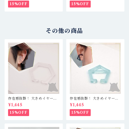
ャーク
15%OFF
15%OFF
その他の商品
存在感抜群！ 大きめイヤーカ
存在感抜群！ 大きめイヤーカ
フ 軽量レジン製で疲れ知らず
フ 軽量レジン製で疲れ知らず
¥1,445
¥1,445
☆ クリア（透明）／六角形
☆ クリアブルー／五角形
（大）
15%OFF
15%OFF