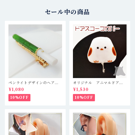
セール中の商品
ペンライトデザインのヘアク
オリジナル アニマルドアス
リップ キンブレ 緑 推し
コープカバー【シマエナガ】
¥1,080
¥1,530
活
10%OFF
10%OFF