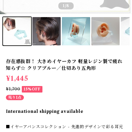
1
/8
存在感抜群！ 大きめイヤーカフ 軽量レジン製で疲れ
知らず☆ クリアブルー／仕切あり五角形
¥1,445
¥1,700
15%OFF
残り1点
International shipping available
■イヤーアバンスコレクション - 先進的デザインで彩る耳元